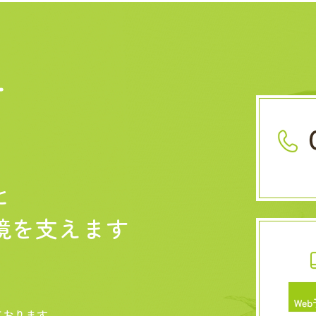
せ
と
境を
支えます
ております。