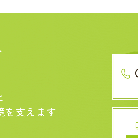
せ
と
境を
支えます