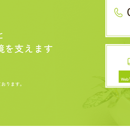
と
境を
支えます
ております。