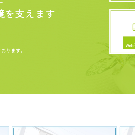
境を
支えます
ております。